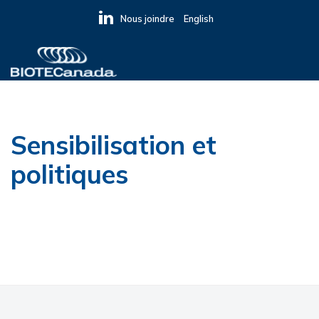
Skip
Skip
Nous joindre
English
to
to
primary
main
navigation
content
BIOTECanada
Sensibilisation et
politiques