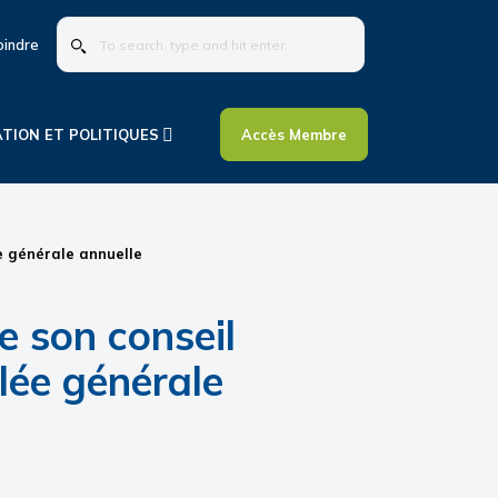
To
oindre
search,
type
and
hit
ATION ET POLITIQUES
Accès Membre
enter.
e générale annuelle
 son conseil
lée générale