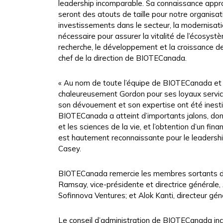
leadership incomparable. Sa connaissance appro
seront des atouts de taille pour notre organisa
investissements dans le secteur, la modernisatio
nécessaire pour assurer la vitalité de l’écosyst
recherche, le développement et la croissance d
chef de la direction de BIOTECanada.
« Au nom de toute l’équipe de BIOTECanada et 
chaleureusement Gordon pour ses loyaux services
son dévouement et son expertise ont été inestim
BIOTECanada a atteint d’importants jalons, dont
et les sciences de la vie, et l’obtention d’un f
est hautement reconnaissante pour le leadershi
Casey.
BIOTECanada remercie les membres sortants de s
Ramsay, vice-présidente et directrice générale
Sofinnova Ventures; et Alok Kanti, directeur gé
Le conseil d’administration de BIOTECanada in