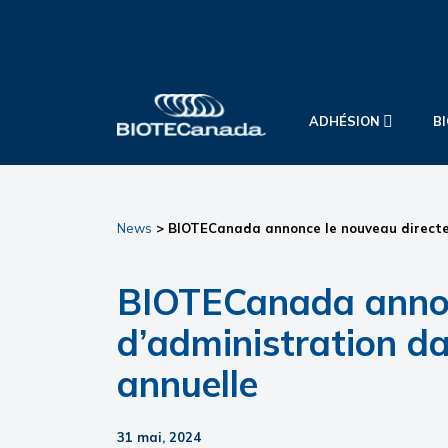
Skip
Skip
Skip
to
to
to
primary
main
primary
navigation
content
sidebar
ADHÉSION
B
BIOTECanada
News
> BIOTECanada annonce le nouveau directeu
BIOTECanada annonc
d’administration d
annuelle
31 mai, 2024