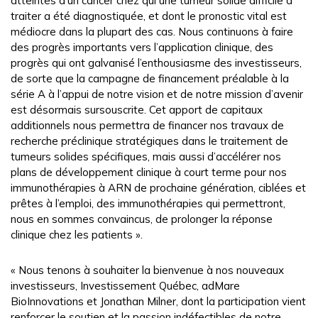
atteintes d’un cancer chez qui une tumeur solide difficile à
traiter a été diagnostiquée, et dont le pronostic vital est
médiocre dans la plupart des cas. Nous continuons à faire
des progrès importants vers l’application clinique, des
progrès qui ont galvanisé l’enthousiasme des investisseurs,
de sorte que la campagne de financement préalable à la
série A à l’appui de notre vision et de notre mission d’avenir
est désormais sursouscrite. Cet apport de capitaux
additionnels nous permettra de financer nos travaux de
recherche préclinique stratégiques dans le traitement de
tumeurs solides spécifiques, mais aussi d’accélérer nos
plans de développement clinique à court terme pour nos
immunothérapies à ARN de prochaine génération, ciblées et
prêtes à l’emploi, des immunothérapies qui permettront,
nous en sommes convaincus, de prolonger la réponse
clinique chez les patients ».
« Nous tenons à souhaiter la bienvenue à nos nouveaux
investisseurs, Investissement Québec, adMare
BioInnovations et Jonathan Milner, dont la participation vient
renforcer le soutien et la passion indéfectibles de notre