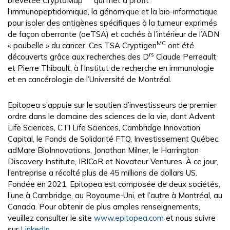
brevetée CryptoMap
qui met à profit
l’immunopeptidomique, la génomique et la bio-informatique
pour isoler des antigènes spécifiques à la tumeur exprimés
de façon aberrante (aeTSA) et cachés à l’intérieur de l’ADN
MC
« poubelle » du cancer. Ces TSA Cryptigen
ont été
rs
découverts grâce aux recherches des D
Claude Perreault
et Pierre Thibault, à l’Institut de recherche en immunologie
et en cancérologie de l’Université de Montréal.
Epitopea s’appuie sur le soutien d’investisseurs de premier
ordre dans le domaine des sciences de la vie, dont Advent
Life Sciences, CTI Life Sciences, Cambridge Innovation
Capital, le Fonds de Solidarité FTQ, Investissement Québec,
adMare BioInnovations, Jonathan Milner, le Harrington
Discovery Institute, IRICoR et Novateur Ventures. À ce jour,
l’entreprise a récolté plus de 45 millions de dollars US.
Fondée en 2021, Epitopea est composée de deux sociétés,
l’une à Cambridge, au Royaume-Uni, et l’autre à Montréal, au
Canada. Pour obtenir de plus amples renseignements,
veuillez consulter le site
www.epitopea.com
et nous suivre
sur
LinkedIn
.