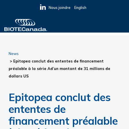
Skip
Skip
Skip
Nous joindre
English
to
to
to
primary
main
primary
navigation
content
sidebar
BIOTECanada
News
> Epitopea conclut des ententes de financement
préalable à la série Ad’un montant de 31 millions de
dollars US
Epitopea conclut des
ententes de
financement préalable