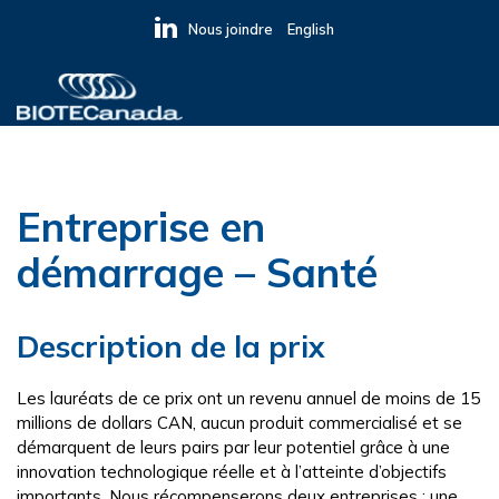
Skip
Skip
Skip
Nous joindre
English
to
to
to
primary
main
primary
navigation
content
sidebar
BIOTECanada
Entreprise en
démarrage – Santé
Description de la prix
Les lauréats de ce prix ont un revenu annuel de moins de 15
millions de dollars CAN, aucun produit commercialisé et se
démarquent de leurs pairs par leur potentiel grâce à une
innovation technologique réelle et à l’atteinte d’objectifs
importants. Nous récompenserons deux entreprises : une